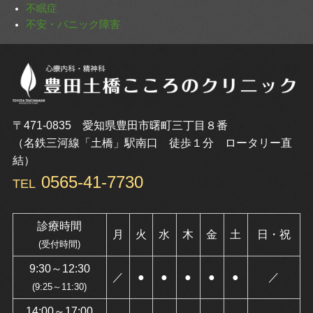
不眠症
不安・パニック障害
〒471-0835 愛知県豊田市曙町三丁目８番
（名鉄三河線「土橋」駅南口 徒歩１分 ロータリー直
結）
0565-41-7730
TEL
診療時間
月
火
水
木
金
土
日・祝
(受付時間)
9:30～12:30
／
●
●
●
●
●
／
(9:25～11:30)
14:00～17:00