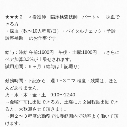
★★★２
＜看護師 臨床検査技師 パート＞
採血で
きる方
・
採血（数〜10人程度/日）・バイタルチェック・
予診・
診察補助
のお仕事です
給与：時給 午前:1600円 午後・土曜:1800円 →さらに
ベア加算3.3%が上乗せされます。
試用期間：６ヶ月（給与は上記通り）
勤務時間：下記から 週１−３コマ 程度：残業は、ほと
んどありません。
火・水・木・金・土 9:10〜12:40
→金曜午前に出勤できる方、土曜に月２回程度出勤でき
る方、大歓迎させて頂きます。
→週２〜３程度の勤務で扶養範囲内で効率よく働いて頂
けます。