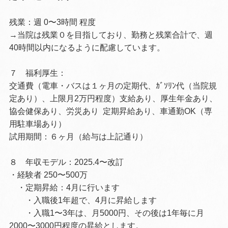
残業：週 0
〜3
時間 程度
→当院は残業０を目指しており、勤務と残業合計で、週
40時間以内になるように配慮しています。
７ 福利厚生：
交通費（電車・バスは１ヶ月の定期代、ｶﾞｿﾘﾝ代（当院規
定あり）、上限月2万円程度）支給あり、厚生年金あり、
協会健保あり、労災あり
定期昇給あり、車通勤OK（専
用駐車場あり）
試用期間：６ヶ月（給与は上記通り）
８ 年収モデル：2025.4〜改訂
・経験者 250〜500万
・定期昇給：4月に行います
・入職後1年超で、4月に昇給します
・入職1〜3年は、月5000円、
その後は1年毎に月
2000〜3000円程度の昇給とします。