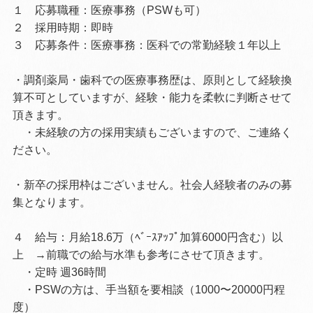
１ 応募職種：医療事務（PSWも可）
２ 採用時期：即時
３ 応募条件：医療事務：医科での常勤経験１年以上
・調剤薬局・歯科での医療事務歴は、原則として経験換
算不可としていますが、経験・能力を柔軟に判断させて
頂きます。
・未経験の方の採用実績もございますので、ご連絡く
ださい。
・新卒の採用枠はございません。社会人経験者のみの募
集となります。
４ 給与：月給
18.6
万（ﾍﾞｰｽｱｯﾌﾟ加算6000円含む）以
上 →前職での給与水準も参考にさせて頂きます。
・定時
週
36
時間
・PSWの方は、手当額を要相談（1000〜20000円程
度）