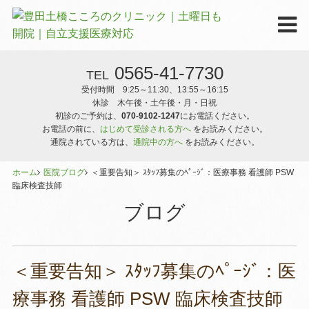
0565-41-7730
TEL
受付時間 9:25～11:30、13:55～16:15
休診 木午後・土午後・月・日祝
初診のご予約は、
070-9102-1247
にお電話ください。
お電話の前に、
はじめて受診される方へ
をお読みください。
通院されている方は、
通院中の方へ
をお読みください。
ホーム
医院ブログ
＜重要告知＞ ｽﾀｯﾌ募集のﾍﾟｰｼﾞ：医療事務 看護師 PSW
臨床検査技師
ブログ
＜重要告知＞ ｽﾀｯﾌ募集のﾍﾟｰｼﾞ：医
療事務 看護師 PSW 臨床検査技師