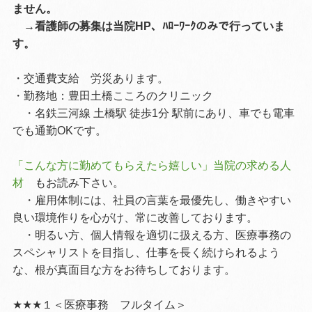
ません。
→看護師の募集は当院HP、ﾊﾛｰﾜｰｸのみで行っていま
す。
・交通費支給 労災あります。
・勤務地：豊田土橋こころのクリニック
・名鉄三河線 土橋駅 徒歩1分 駅前にあり、車でも電車
でも通勤OKです。
「こんな方に勤めてもらえたら嬉しい」当院の求める人
材
もお読み下さい。
・雇用体制には、社員の言葉を最優先し、働きやすい
良い環境作りを心がけ、常に改善しております。
・明るい方、個人情報を適切に扱える方、
医療事務の
スペシャリストを目指し、仕事を長く続けられるよう
な、根が真面目な方を
お待ちしております。
★★★
１＜医療事務 フルタイム＞