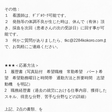
その他：
１ 看護師は、ﾀﾞﾌﾞﾙﾜｰｸ可能です。
２ 発熱等の体調不良が生じた時は、休んで（有休）頂
き、採血を次回（患者さんの次の受診日）に回す事が可
能です。
３ 何かご質問がありましたら、tkc@2284kokoro.comま
で、お気軽にご連絡ください。
★★★
＜応募方法＞
1
履歴書（写真貼付 希望職種 常勤希望 パート希
望 希望勤務曜日と時間帯 通勤方法と所要時間 志望
動機 を明記）
2
職務経歴書（過去の就労における仕事内容、獲得した
スキル、得意な分野、苦手な分野などの詳細）
上記、2点の書類、を