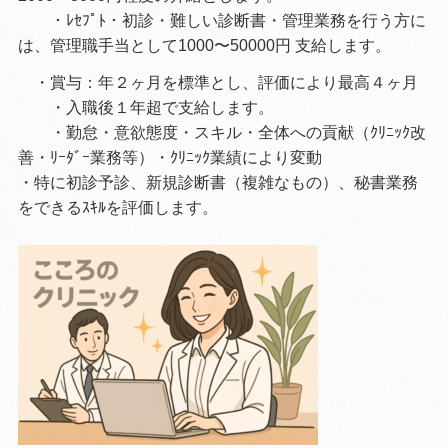
・ﾚｾﾌﾟﾄ・初診・難しい診断書・管理業務を行う方に
は、管理職手当として1000〜50000円 支給します。
・賞与：年２ヶ月を標準とし、評価により最高４ヶ月
・入職後１年超で支給します。
・勤怠・
意欲態度・スキル・全体への貢献（ｸﾘﾆｯｸ改
善・ﾘｰﾀﾞｰ業務等）・
ｸﾘﾆｯｸ業績により変動
・特に初診予診、新規診断書（複雑なもの）、秘書業務
をできるｽｷﾙを評価します。