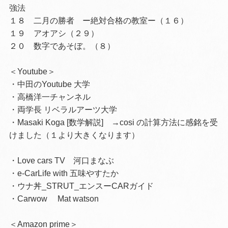
強法
１８ 二月の勝者 ー絶対合格の教室ー（１６）
１９ アオアシ（２９）
２０ 数字であそぼ。（８）
＜Youtube＞
・中田のYoutube 大学
・高橋洋一チャンネル
・両学長 リベラルアーツ大学
・Masaki Koga [数学解説] →cosi の計算方法に感銘を受
けました（１より大きくなります）
・Love cars TV 河口まなぶ
・e-CarLife with 五味やすたか
・ウナ丼_STRUT_エンスーCARガイド
・Carwow Mat watson
＜Amazon prime＞