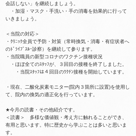
会話しない」を継続しましょう。
・加湿・マスク・手洗い・手の消毒を効果的に行って
いきましょう。
＜当院の対応＞
・ｸﾘﾆｯｸ全員で予防・対策（常時換気・消毒・有症状者へ
のﾄﾞﾗｲﾌﾞｽﾙｰ診察）を継続して参ります。
・当院職員の新型コロナのワクチン接種状況
・ほぼ全てのｽﾀｯﾌが、３回目の接種を終了しました。
・当院ｽﾀｯﾌは４回目のﾜｸﾁﾝ接種を開始しています。
・現在、二酸化炭素モニター(院内３箇所に設置)を使用し
て、院内の換気の適正化を行っています。
★今月の読書・その他紹介です。
＜読書＞ 多様な価値観・考え方に触れることができ、
有用と思います。特に歴史から学ぶことは多いと思いま
す。