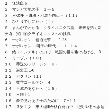
１ 無法島 6
２ マンガ大地の子 １ー５
３ 卑弥呼 －真説・邪馬台国伝－（１１）
４ ひとりでしにたい（１）
５ まんがでわかる クライオニクス論 未来を拓く新
技術 実用的クライオニクスへの挑戦
６ ナポレオン～覇道進撃～ 1-23
７ ナポレオン ―獅子の時代― １−１４
８ 銭（インチキ）の力で、戦国の世を駆け抜ける。 3
９ リエゾン（１０）
１０ 葬送のフリーレン（９）
１１ 巌窟王 1-6
１２ ガクサン（１）
１３ 数学ゴールデン ４
１４ 不滅のあなたへ（１８）
１５ 三銃士1
１６ 夢で見たあの子のために ７−１１
１７ ３男１女 東大理Ⅲ合格百発百中 絶対やるべき勉