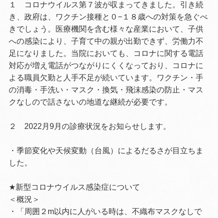
１ コロナウイルス第７波が収まってきました。引き続
き、政府は、ワクチン接種と０−１８歳への対策を急ぐべ
きでしょう。医療機関を含む様々な産業において、子供
への感染により、子育て中の親が出勤できず、労働力不
足になりました。当院においても、コロナに関する電話
対応が増え電話がつながりにくくなっており、コロナに
よる職員欠勤と人手不足が続いています。
ワクチン・手
の消毒・手洗い・マスク・換気・飛沫感染の防止・マス
クなしので話さないの地道な継続が必要です。
２ 2022月9月の診療状況をお知らせします。
・季節変化や天候変動（台風）によるだるさが目立ちま
した。
★新型コロナウイルス感染症について
＜概況＞
・「周囲２m以内に人がいる時は、不織布マスクなしで