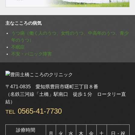
主なこころの病気
うつ病（働く人のうつ、女性のうつ、中高年のうつ、青少
年のうつ）
不眠症
不安・パニック障害
〒471-0835 愛知県豊田市曙町三丁目８番
（名鉄三河線「土橋」駅南口 徒歩１分 ロータリー直
結）
0565-41-7730
TEL
診療時間
月
火
水
木
金
土
日・祝