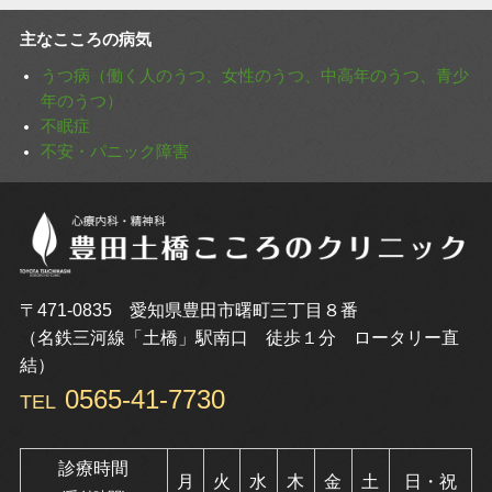
主なこころの病気
うつ病（働く人のうつ、女性のうつ、中高年のうつ、青少
年のうつ）
不眠症
不安・パニック障害
〒471-0835 愛知県豊田市曙町三丁目８番
（名鉄三河線「土橋」駅南口 徒歩１分 ロータリー直
結）
0565-41-7730
TEL
診療時間
月
火
水
木
金
土
日・祝