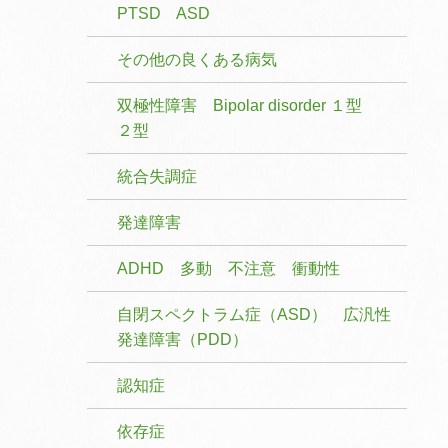
PTSD ASD
その他の良くある病気
双極性障害 Bipolar disorder １型
２型
統合失調症
発達障害
ADHD 多動 不注意 衝動性
自閉スペクトラム症（ASD） 広汎性
発達障害（PDD）
認知症
依存症