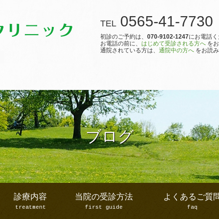
0565-41-7730
TEL
初診のご予約は、
070-9102-1247
にお電話く
お電話の前に、
はじめて受診される方へ
をお
通院されている方は、
通院中の方へ
をお読み
ブログ
診療内容
当院の受診方法
よくあるご質
treatment
first guide
faq