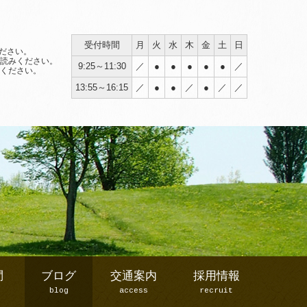
受付時間
月
火
水
木
金
土
日
ださい。
読みください。
9:25～11:30
／
●
●
●
●
●
／
ください。
13:55～16:15
／
●
●
／
●
／
／
問
ブログ
交通案内
採用情報
blog
access
recruit