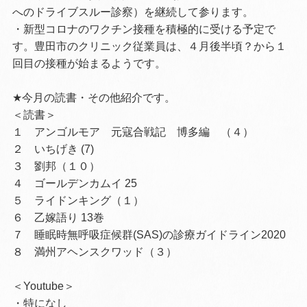
へのドライブスルー診察）を継続して参ります。
・新型コロナのワクチン接種を積極的に受ける予定で
す。豊田市のクリニック従業員は、４月後半頃？から１
回目の接種が始まるようです。
★今月の読書・その他紹介です。
＜読書＞
１ アンゴルモア 元寇合戦記 博多編 （４）
２ いちげき (7)
３ 劉邦（１０）
４ ゴールデンカムイ 25
５ ライドンキング（１）
６ 乙嫁語り 13巻
７ 睡眠時無呼吸症候群(SAS)の診療ガイドライン2020
８ 満州アヘンスクワッド（３）
＜Youtube＞
・特になし