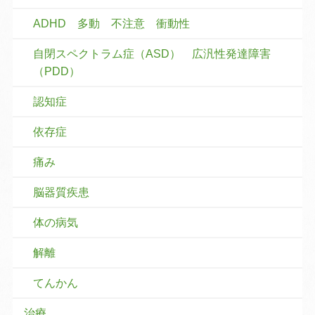
ADHD 多動 不注意 衝動性
自閉スペクトラム症（ASD） 広汎性発達障害
（PDD）
認知症
依存症
痛み
脳器質疾患
体の病気
解離
てんかん
治療