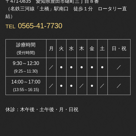
〒471-0835 愛知県豊田市曙町三丁目８番
（名鉄三河線「土橋」駅南口 徒歩１分 ロータリー直
結）
0565-41-7730
TEL
診療時間
月
火
水
木
金
土
日・祝
(受付時間)
9:30～12:30
／
●
●
●
●
●
／
(9:25～11:30)
14:00～17:00
／
●
●
／
●
／
／
(13:55～16:15)
休診：木午後・土午後・月・日祝