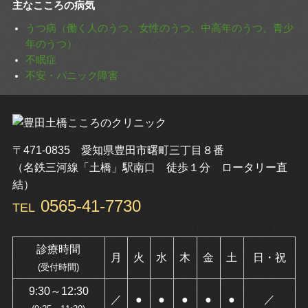
主なこころの病気
うつ病（働く人のうつ、女性のうつ、中高年のうつ、青少
年のうつ）
不眠症
不安・パニック障害
〒471-0835 愛知県豊田市曙町三丁目８番
（名鉄三河線「土橋」駅南口 徒歩１分 ロータリー直
結）
0565-41-7730
TEL
診療時間
月
火
水
木
金
土
日・祝
(受付時間)
9:30～12:30
／
●
●
●
●
●
／