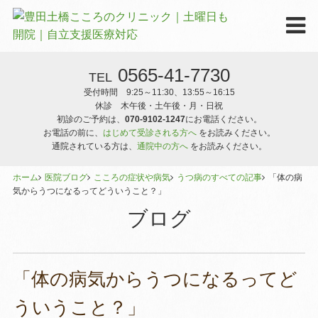
0565-41-7730
TEL
受付時間 9:25～11:30、13:55～16:15
休診 木午後・土午後・月・日祝
初診のご予約は、
070-9102-1247
にお電話ください。
お電話の前に、
はじめて受診される方へ
をお読みください。
通院されている方は、
通院中の方へ
をお読みください。
ホーム
医院ブログ
こころの症状や病気
うつ病のすべての記事
「体の病
気からうつになるってどういうこと？」
ブログ
「体の病気からうつになるってど
ういうこと？」