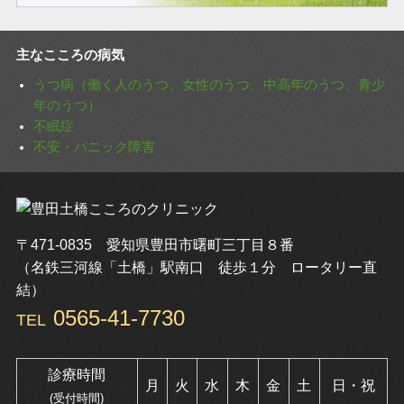
主なこころの病気
うつ病（働く人のうつ、女性のうつ、中高年のうつ、青少
年のうつ）
不眠症
不安・パニック障害
〒471-0835 愛知県豊田市曙町三丁目８番
（名鉄三河線「土橋」駅南口 徒歩１分 ロータリー直
結）
0565-41-7730
TEL
診療時間
月
火
水
木
金
土
日・祝
(受付時間)