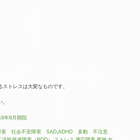
るストレスは大変なものです。
い。
6年8月開院
害 社会不安障害 SAD
,
ADHD 多動 不注意
広汎性発達障害（PDD）
,
ストレス 適応障害 孤独
,
女