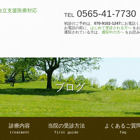
0565-41-7730
TEL
初診のご予約は、
070-9102-1247
にお電話く
お電話の前に、
はじめて受診される方へ
をお
通院されている方は、
通院中の方へ
をお読み
ブログ
診療内容
当院の受診方法
よくあるご質
treatment
first guide
faq