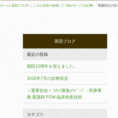
ホーム
医院ブログ
こころの症状や病気
うつ病のすべての記事
「母親同士の付
医院ブログ
最近の投稿
開院10周年を迎えました。
2026年7月の診療状況
＜重要告知＞ ｽﾀｯﾌ募集のﾍﾟｰｼﾞ：医療事
務 看護師 PSW 臨床検査技師
カテゴリ