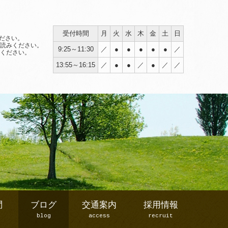
受付時間
月
火
水
木
金
土
日
ださい。
読みください。
9:25～11:30
／
●
●
●
●
●
／
ください。
13:55～16:15
／
●
●
／
●
／
／
問
ブログ
交通案内
採用情報
blog
access
recruit