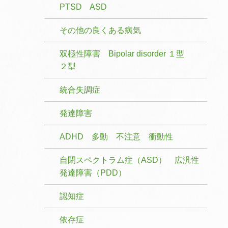
PTSD ASD
その他の良くある病気
双極性障害 Bipolar disorder １型
２型
統合失調症
発達障害
ADHD 多動 不注意 衝動性
自閉スペクトラム症（ASD） 広汎性
発達障害（PDD）
認知症
依存症