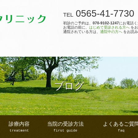
0565-41-7730
TEL
初診のご予約は、
070-9102-1247
にお電話く
お電話の前に、
はじめて受診される方へ
をお
通院されている方は、
通院中の方へ
をお読み
ブログ
診療内容
当院の受診方法
よくあるご質
treatment
first guide
faq