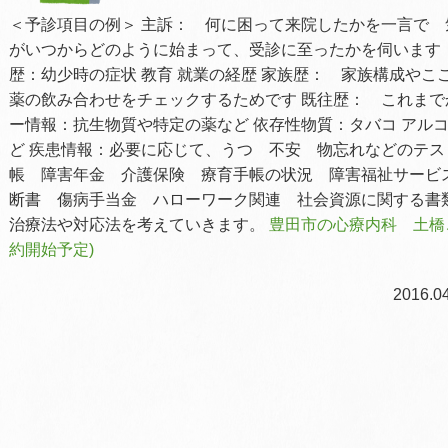
＜予診項目の例＞ 主訴： 何に困って来院したかを一言で 
がいつからどのように始まって、受診に至ったかを伺います
歴：幼少時の症状 教育 就業の経歴 家族歴： 家族構成や
薬の飲み合わせをチェックするためです 既往歴： これまで
ー情報：抗生物質や特定の薬など 依存性物質：タバコ アル
ど 疾患情報：必要に応じて、うつ 不安 物忘れなどのテス
帳 障害年金 介護保険 療育手帳の状況 障害福祉サービ
断書 傷病手当金 ハローワーク関連 社会資源に関する書
治療法や対応法を考えていきます。
豊田市の心療内科 土橋こ
約開始予定)
2016.04