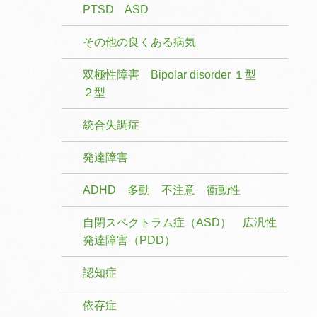
PTSD ASD
その他の良くある病気
双極性障害 Bipolar disorder １型
２型
統合失調症
発達障害
ADHD 多動 不注意 衝動性
自閉スペクトラム症（ASD） 広汎性
発達障害（PDD）
認知症
依存症