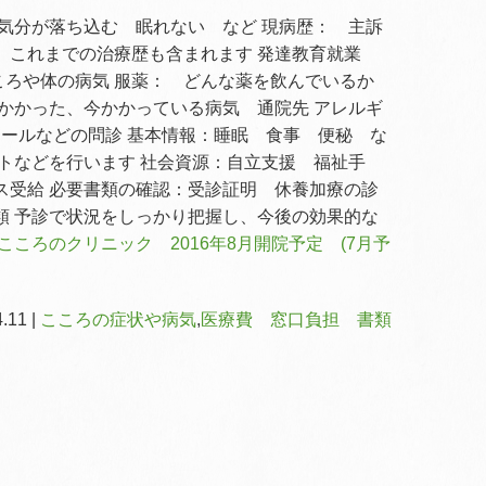
気分が落ち込む 眠れない など 現病歴： 主訴
 これまでの治療歴も含まれます 発達教育就業
こころや体の病気 服薬： どんな薬を飲んでいるか
かかった、今かかっている病気 通院先 アレルギ
コールなどの問診 基本情報：睡眠 食事 便秘 な
トなどを行います 社会資源：自立支援 福祉手
ス受給 必要書類の確認：受診証明 休養加療の診
類 予診で状況をしっかり把握し、今後の効果的な
ころのクリニック 2016年8月開院予定 (7月予
.11 |
こころの症状や病気
,
医療費 窓口負担 書類